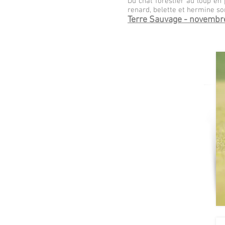
Du chat forestier au loup en 
renard, belette et hermine so
Terre Sauvage - novembr