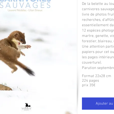
De la belette au lo
carnivores sauvage
livre de photos fru
recherches, d’affût
essentiellement da
12 espèces photogra
martre, genette, vi
forestier, blaireau, 
Une attention partic
papiers pour cet o
les pages intérieur
couverture).
Parution septembr
Format 22x28 cm
224 pages
prix 35€
Ajouter au