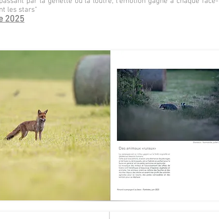
passant par la genette ou la loutre, l'émotion gagne à chaque face-
nt les stars"
e 2025