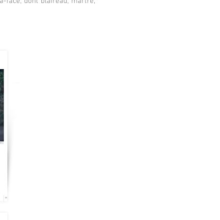
à-face, dont blaireau, martre,