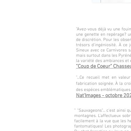
"
Avez-vous déjà vu une fouin
une genette en repérage? u
de discrétion. Pour les obser
trésors d'ingéniosité. À ce
Sineux avec ce Carnivores s
mais surtout dans les Pyrénée
la variété des ambiances et
"Coup de Coeur" Chasse
"...
Ce recueil met en valeur 
fabrication soignée. À la cr
des espèces emblématiques e
Nat'Images - octobre 20
" "Sauvageons"... c
'est ainsi 
montagnes. L'affectueux sobri
facilement à la vue que les he
fantomatiques! Les photograp