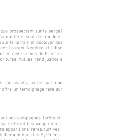
rique prospectant sur la berge?
s mammifères sont des modèles
s sur le terrain et déployer des
ent Laurent Nédélec et Lilian
et en divers coins de France -
itures inutiles, rend justice à
s saisissants, portés par une
s
offre un témoignage rare sur
tant nos campagnes, forêts et
- qui s'offrent beaucoup moins
s apparitions, rares, furtives,
tiellement dans les Pyrénées.