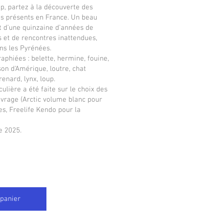
up, partez à la découverte des
s présents en France. Un beau
it d’une quinzaine d’années de
s et de rencontres inattendues,
ns les Pyrénées.
phiées : belette, hermine, fouine,
son d'Amérique, loutre, chat
renard, lynx, loup.
ulière a été faite sur le choix des
uvrage (Arctic volume blanc pour
es, Freelife Kendo pour la
e 2025.
 panier