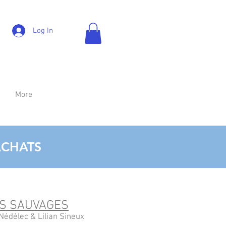
Log In
More
ACHATS
S SAUVAGES
Nédélec & Lilian Sineux