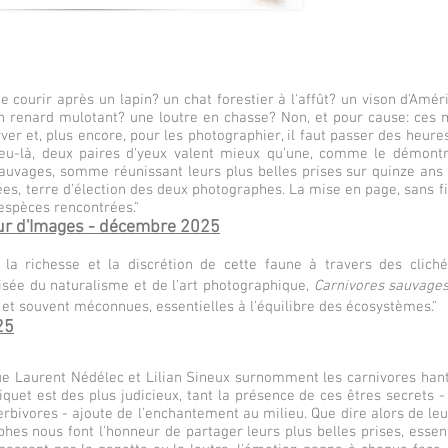
e courir après un lapin? un chat forestier à l'affût? un vison d'Amé
n renard mulotant? une loutre en chasse? Non, et pour cause: ce
ver et, plus encore, pour les photographier, il faut passer des heure
 jeu-là, deux paires d'yeux valent mieux qu'une, comme le démontr
auvages, somme réunissant leurs plus belles prises sur quinze ans 
s, terre d'élection des deux photographes. La mise en page, sans fior
 espèces rencontrées."
ur d'Images - décembre 2025
la richesse et la discrétion de cette faune à travers des cliché
oisée du naturalisme et de l'art photographique,
Carnivores sauvage
t souvent méconnues, essentielles à l'équilibre des écosystèmes."
25
que Laurent Nédélec et Lilian Sineux surnomment les carnivores han
quet est des plus judicieux, tant la présence de ces êtres secrets 
rbivores - ajoute de l'enchantement au milieu. Que dire alors de leur
hes nous font l'honneur de partager leurs plus belles prises, essen