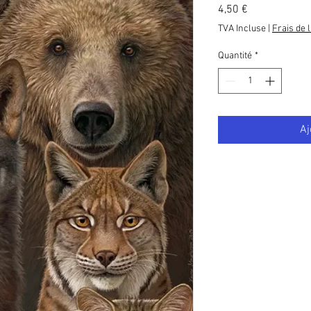
Prix
4,50 €
TVA Incluse
|
Frais de 
Quantité
*
Aj