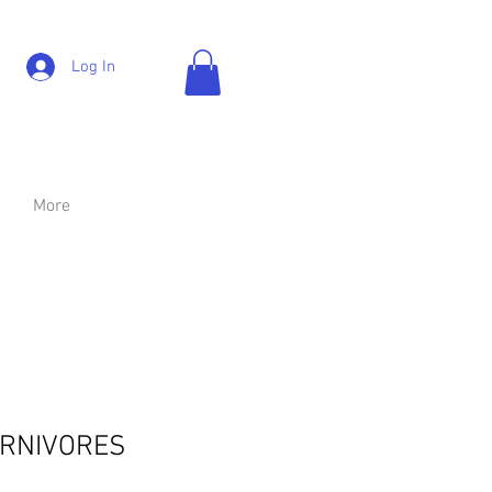
Log In
More
RNIVORES