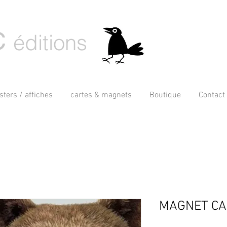
C
éditions
sters / affiches
cartes & magnets
Boutique
Contact
MAGNET CA